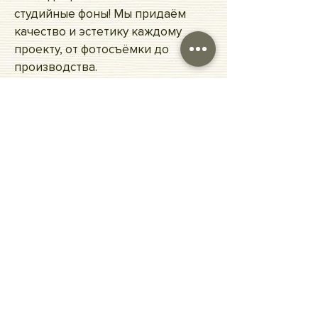
студийные фоны! Мы придаём
качество и эстетику каждому
проекту, от фотосъёмки до
производства.
✆ Общие вопросы
+90 554 396 07 87
☎
Онлайн-продажи и поддержка
+90 555 756 63 83
© 2025 Minimalisfy. Все права защищены.
Minimalisfy™ является товарным знаком Ven Spor
Tekstil Sanayi Ticaret Limited Şirketi.
Политика
Соглашение о
использования файлов
конфиденциальности
cookie
Договор купли-продажи
Политика
возврата
Условия
использования