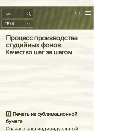
google-site-
verification=diZDfQffI8VBmUt2rHnbkYDIrcztmWKEWt5_Om4tH5U
TRY (₺)
Процесс производства
студийных фонов
Качество шаг за шагом
1️⃣ Печать на сублимационной
бумаге
Сначала ваш индивидуальный