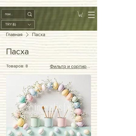
google-site-
verification=diZDfQffI8VBmUt2rHnbkYDIrcztmWKEWt5_Om4tH5U
TRY (₺)
Главная
Пасха
Пасха
Товаров: 8
Фильтр и сортировка