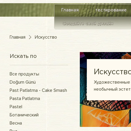
google-site-verification=diZDfQffI8VBmUt2rHnbkYDIrcztmWKEWt5_Om4tH5U
Главная
тестирование
Создайте свой дизайн
Главная
Искусство
Искать по
Искусств
Все продукты
Doğum Günü
Художественные 
необычный эстет
Past Patlatma - Cake Smash
Pasta Patlatma
Pastel
Ботанический
Весна