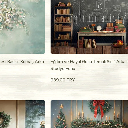
росмотр
Быстрый просмотр
esi Baskılı Kumaş Arka
Eğitim ve Hayal Gücü Temalı Sınıf Arka P
Stüdyo Fonu
Цена
989,00 TRY