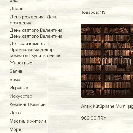
Вид
Дверь
Товаров: 119
День рождения | День
рождения
День святого Валентина |
День святого Валентина
Детская комната |
Премиальный декор
комнаты | Купить сейчас
Животные
Залив
Зима
Игрушка
Искусство
Кемпинг | Кемпинг
Быстрый п
Antik Kütüphane Mum Işığ
Лето
Цена
989,00 TRY
Местные жители
Море