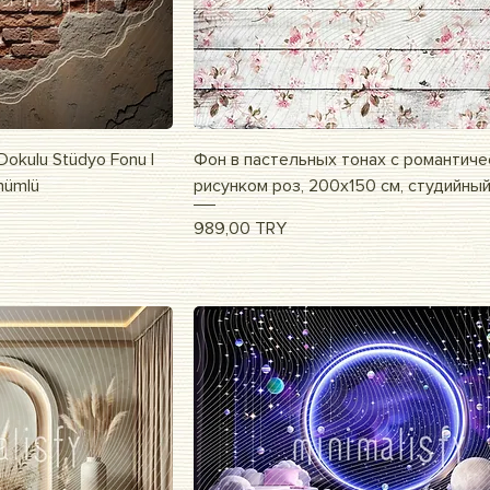
росмотр
Быстрый просмотр
 Dokulu Stüdyo Fonu |
Фон в пастельных тонах с романтич
ünümlü
рисунком роз, 200x150 см, студийны
Цена
989,00 TRY