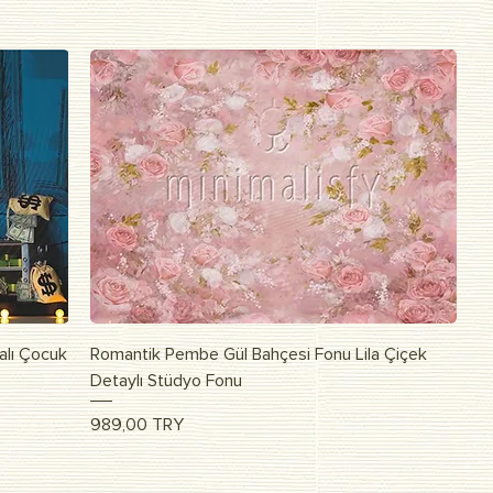
Быстрый просмотр
alı Çocuk
Romantik Pembe Gül Bahçesi Fonu Lila Çiçek
Detaylı Stüdyo Fonu
Цена
989,00 TRY