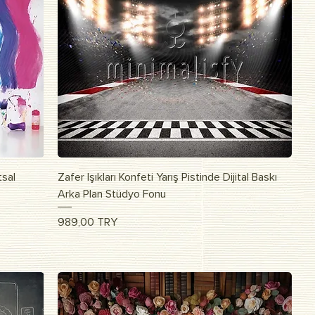
Быстрый просмотр
tsal
Zafer Işıkları Konfeti Yarış Pistinde Dijital Baskı
Arka Plan Stüdyo Fonu
Цена
989,00 TRY