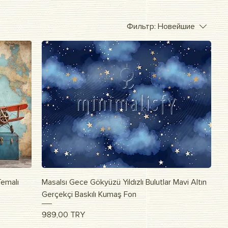
Фильтр:
Новейшие
Быстрый просмотр
Temalı
Masalsı Gece Gökyüzü Yıldızlı Bulutlar Mavi Altın
Gerçekçi Baskılı Kumaş Fon
Цена
989,00 TRY