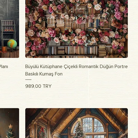
Быстрый просмотр
lanı
Büyülü Kütüphane Çiçekli Romantik Düğün Portre
Baskılı Kumaş Fon
Цена
989,00 TRY