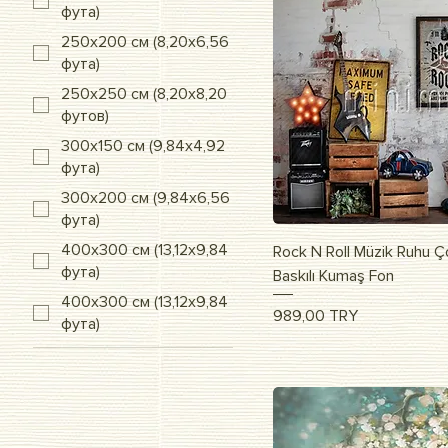
фута)
250x200 см (8,20x6,56
фута)
250x250 см (8,20x8,20
футов)
300x150 см (9,84x4,92
фута)
300x200 см (9,84x6,56
фута)
Быстрый п
400x300 см (13,12x9,84
Rock N Roll Müzik Ruhu 
фута)
Baskılı Kumaş Fon
400x300 см (13,12x9,84
Цена
989,00 TRY
фута)