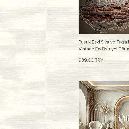
Быстрый п
Rustik Eski Sıva ve Tuğla
Vintage Endüstriyel Gör
Цена
989,00 TRY