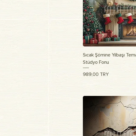
Быстрый п
Sıcak Şömine Yılbaşı Tema
Stüdyo Fonu
Цена
989,00 TRY