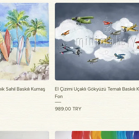
росмотр
Быстрый просмотр
ik Sahil Baskılı Kumaş
El Çizimi Uçaklı Gökyüzü Temalı Baskılı
Fon
Цена
989,00 TRY