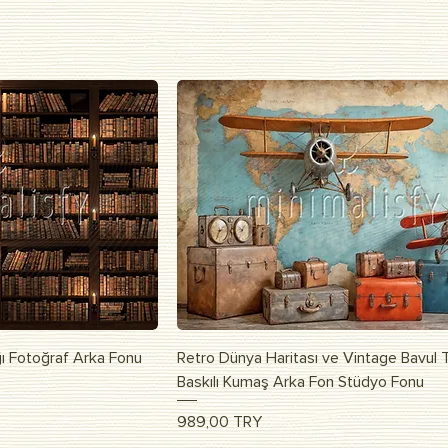
росмотр
Быстрый просмотр
ı Fotoğraf Arka Fonu
Retro Dünya Haritası ve Vintage Bavul 
Baskılı Kumaş Arka Fon Stüdyo Fonu
Цена
989,00 TRY