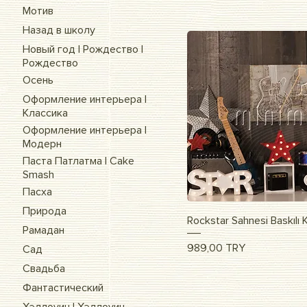
Мотив
Назад в школу
Новый год | Рождество |
Рождество
Осень
Оформление интерьера |
Классика
Оформление интерьера |
Модерн
Паста Патлатма | Cake
Smash
Пасха
Природа
Быстрый п
Rockstar Sahnesi Baskılı
Рамадан
Цена
989,00 TRY
Сад
Свадьба
Фантастический