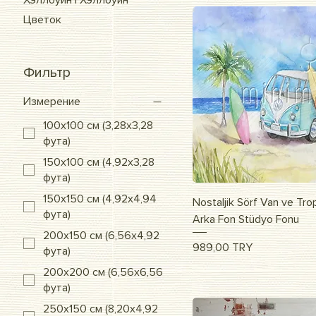
Хэллоуин | Хэллоуин
Цветок
Фильтр
Измерение
100x100 см (3,28x3,28
фута)
150x100 см (4,92x3,28
фута)
150x150 см (4,92x4,94
Быстрый п
Nostaljik Sörf Van ve Trop
фута)
Arka Fon Stüdyo Fonu
200x150 см (6,56x4,92
Цена
989,00 TRY
фута)
200x200 см (6,56x6,56
фута)
250x150 см (8,20x4,92