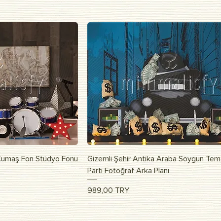
росмотр
Быстрый просмотр
 Kumaş Fon Stüdyo Fonu
Gizemli Şehir Antika Araba Soygun Tem
Parti Fotoğraf Arka Planı
Цена
989,00 TRY