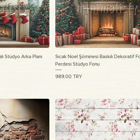
росмотр
Быстрый просмотр
lı Stüdyo Arka Planı
Sıcak Noel Şöminesi Baskılı Dekoratif F
Perdesi Stüdyo Fonu
Цена
989,00 TRY