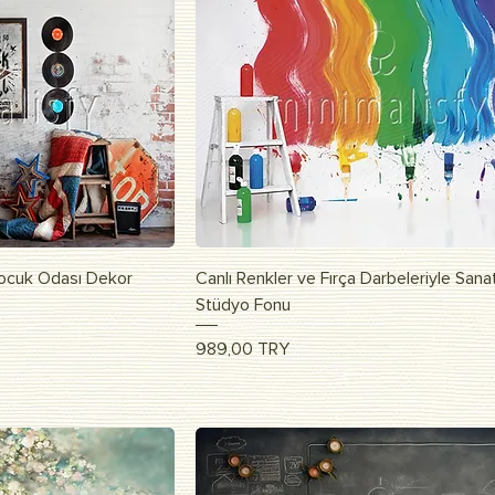
росмотр
Быстрый просмотр
Çocuk Odası Dekor
Canlı Renkler ve Fırça Darbeleriyle Sana
Stüdyo Fonu
Цена
989,00 TRY