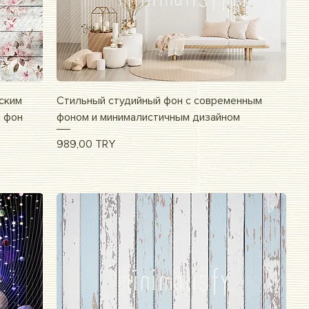
Быстрый просмотр
еским
Стильный студийный фон с современным
й фон
фоном и минималистичным дизайном
Цена
989,00 TRY