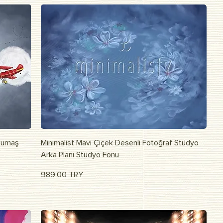
Быстрый просмотр
 Kumaş
Minimalist Mavi Çiçek Desenli Fotoğraf Stüdyo
Arka Planı Stüdyo Fonu
Цена
989,00 TRY