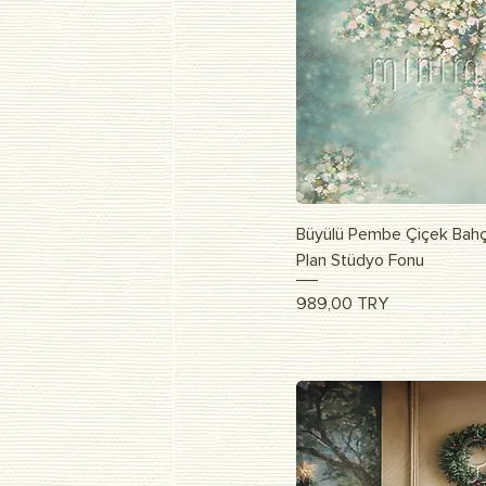
Быстрый п
Büyülü Pembe Çiçek Bahç
Plan Stüdyo Fonu
Цена
989,00 TRY