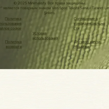
© 2025 Minimalisfy. Все права защищены.
y™ является товарным знаком Ven Spor Tekstil Sanayi Ticaret Li
Şirketi.
Политика
Соглашение о
пользования
конфиденциально
айлов cookie
сти
Условия
использования
Политика
Договор купли-
возврата
продажи