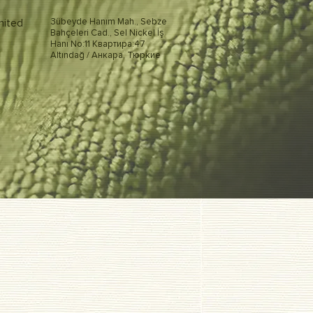
mited
Зübeyde Hanım Mah., Sebze
Bahçeleri Cad., Sel Nickel İş
Hanı No:11 Квартира:47
Altındağ / Анкара, Тюркие