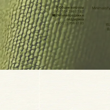
✆ Общие вопросы
Minimalisf
+90 554 396 07 87
☎
Онлайн-продажи и
поддержка
+90 555 756 63 83
ис
ф