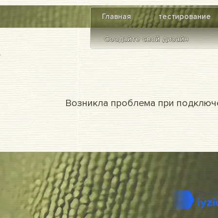
google-site-verification=diZDfQffI8VBmUt2rHnbkYDIrcztmWKEWt5_Om4tH5U
Главная
тестирование
Создайте свой дизайн
Возникла проблема при подключе